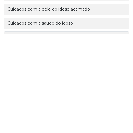
Cuidados com a pele do idoso acamado
Cuidados com a saúde do idoso
Cuidados com a saúde na terceira idade
Cuidados com idosos cardiopatas
Cuidados com idosos com demência
Cuidados com idosos no calor
Cuidados com idosos no frio
Cuidados de enfermagem ao idoso com parkinson
Cuidados de enfermagem com paciente idoso