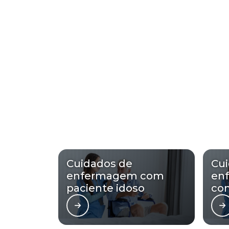
Cuidados de
Cu
enfermagem com
en
paciente idoso
co