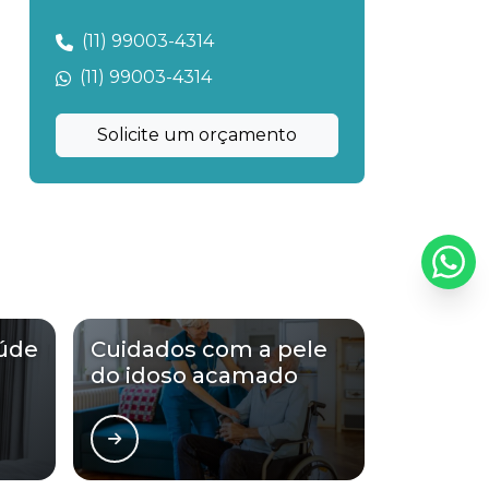
Cuidadora de idosos particular
(11) 99003-4314
Cuidadora de idosos particular em são
(11) 99003-4314
paulo
Solicite um orçamento
Cuidadora de idosos particulares ao fim
de semana
Cuidadora de idosos preço
Cuidadora humanizada
Cuidadora humanizada em são paulo
úde
Cuidados com a pele
Cuidadores de acamados
do idoso acamado
Cuidadores de idosos 24 horas em sp
Cuidadores de idosos domiciliar