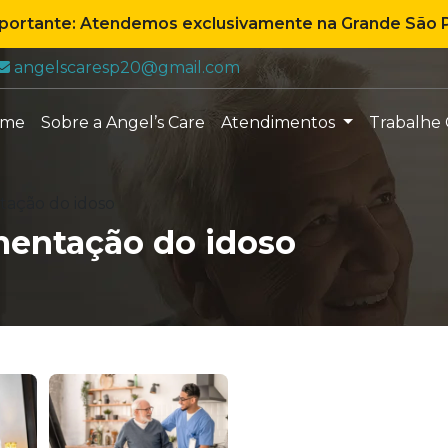
mportante: Atendemos exclusivamente na Grande São P
E-mail:
angelscaresp20@gmail.com
ome
Sobre a Angel’s Care
Atendimentos
Trabalhe
tação do idoso
mentação do idoso