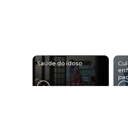
Saúde do idoso
Cu
en
pac
Regiões onde a
Região Central
Zona Norte