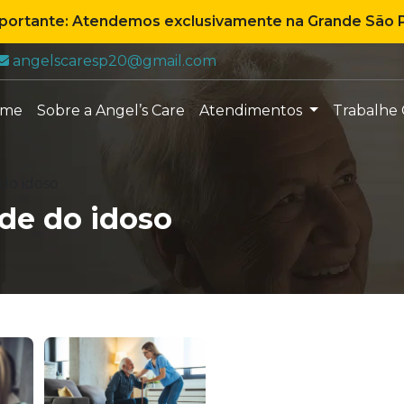
mportante: Atendemos exclusivamente na Grande São P
E-mail:
angelscaresp20@gmail.com
ome
Sobre a Angel’s Care
Atendimentos
Trabalhe
do idoso
de do idoso