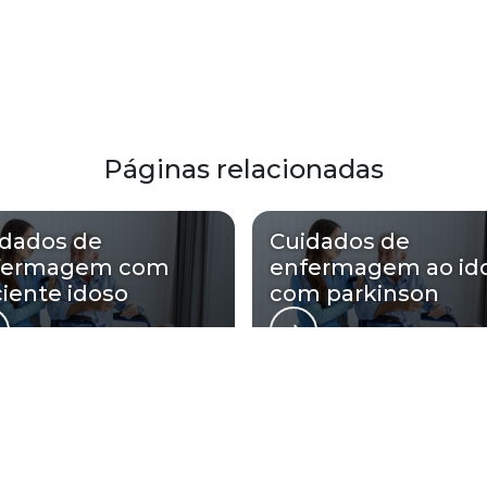
Páginas relacionadas
idados de
Cuidados de
fermagem com
enfermagem ao id
iente idoso
com parkinson
 Angel’s Care atende Cuidados com a 
Zona Oeste
Zona Sul
Zona Leste
Gra