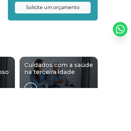
Cuidadora de idosos particular
Solicite um orçamento
Cuidadora de idosos particular em são
paulo
Cuidadora de idosos particulares ao fim
de semana
Cuidadora de idosos preço
Cuidados com a saúde
Cuidadora humanizada
oso
na terceira idade
Cuidadora humanizada em são paulo
Cuidadores de acamados
saúde do idoso:
Cuidadores de idosos 24 horas em sp
Cuidadores de idosos domiciliar
nde São Paulo
Litoral de São Paulo