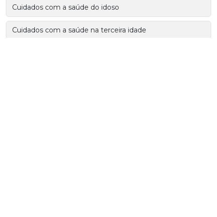
Cuidados com a saúde do idoso
Cuidados com a saúde na terceira idade
Cuidados com idosos cardiopatas
Cuidados com idosos com demência
Cuidados com idosos no calor
Cuidados com idosos no frio
Cuidados de enfermagem ao idoso com parkinson
Cuidados de enfermagem com paciente idoso
Cuidados especiais para idosos
Cuidados idosos domicilio