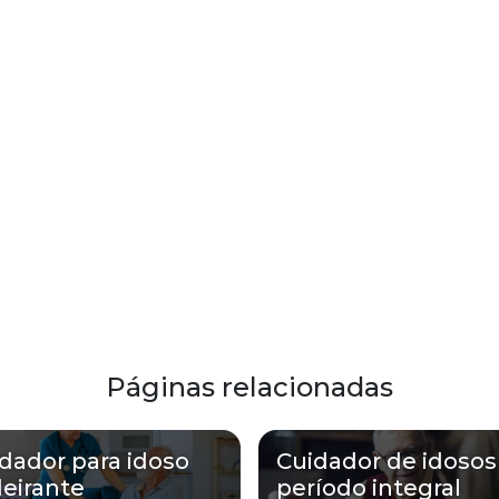
Páginas relacionadas
dador para idoso
Cuidador de idosos
eirante
período integral