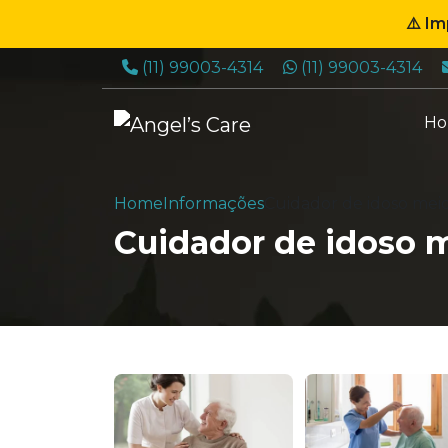
⚠️ I
Telefone:
WhatsApp:
(11) 99003-4314
(11) 99003-4314
H
Home
Informações
Cuidador de idoso mei
Cuidador de idoso 