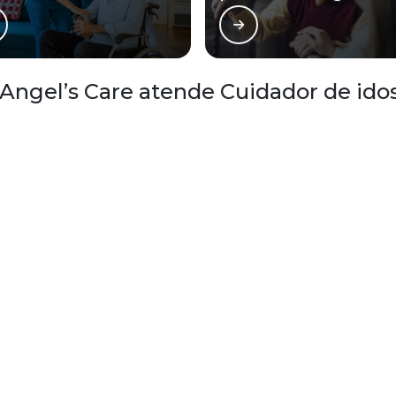
Angel’s Care atende Cuidador de ido
Zona Oeste
Zona Sul
Zona Leste
Gra
Bom Retiro
Brás
Camb
Glicério
Liberdade
Luz
Santa Efigênia
Sé
Vila 
ua reprodução, parcial ou total, mesmo citando nossos links, é proibida sem a a
utorais
.