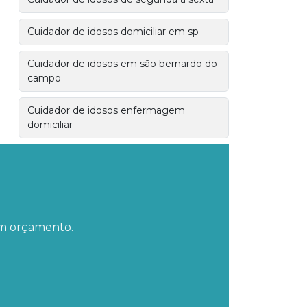
Cuidador de idosos domiciliar em sp
Cuidador de idosos em são bernardo do
campo
Cuidador de idosos enfermagem
domiciliar
Cuidador de idosos fim de semana
Cuidador de idosos hospitalar
Cuidador de idosos noturno em sp
 um orçamento.
Cuidador de idosos particular em sp
Cuidador de idosos santo andre