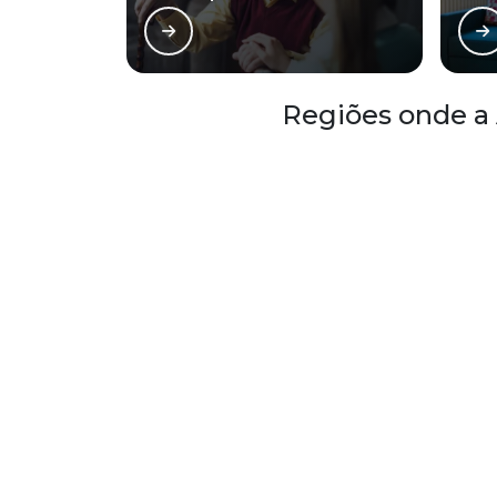
Regiões onde a 
Região Central
Zona Norte
Aclimação
Bela Vista
Consolação
Higienópolis
República
Santa Cecília
O conteúdo do texto desta página é de direito reservado. S
artigo 184 do Código Penal –
Lei 9610/98 - Lei de direitos a