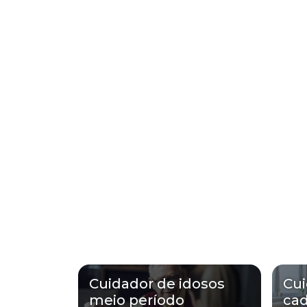
Cuidador de idosos
Cui
meio período
cad