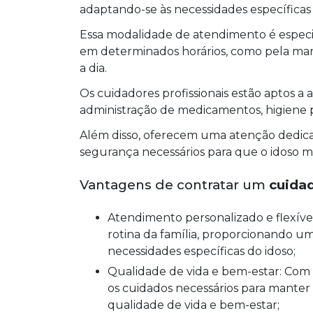
adaptando-se às necessidades específicas 
Essa modalidade de atendimento é especi
em determinados horários, como pela manhã
a dia.
Os cuidadores profissionais estão aptos a 
administração de medicamentos, higiene pe
Além disso, oferecem uma atenção dedica
segurança necessários para que o idoso m
Vantagens de contratar um
cuida
Atendimento personalizado e flexível: O cuidador de idoso meio período adapta-se à
rotina da família, proporcionando u
necessidades específicas do idoso;
Qualidade de vida e bem-estar: Com a assistência profissional do cuidador, o idoso recebe
os cuidados necessários para manter
qualidade de vida e bem-estar;