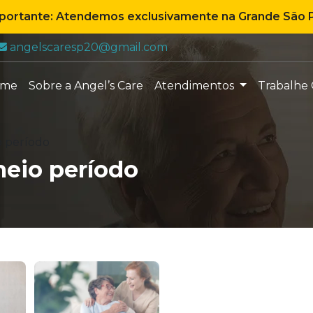
mportante: Atendemos exclusivamente na Grande São P
E-mail:
angelscaresp20@gmail.com
ome
Sobre a Angel’s Care
Atendimentos
Trabalhe
o período
meio período